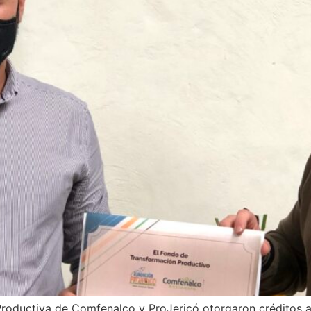
roductiva de Comfenalco y ProJericó otorgaron créditos a