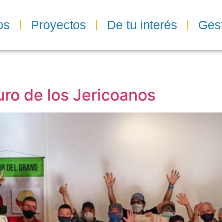
os
Proyectos
De tu interés
Ges
uro de los Jericoanos